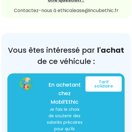
Contactez-nous à ethicalease@incubethic.fr
Vous êtes intéressé par
l'achat
de ce véhicule :
Tarif
En achetant
solidaire
chez
Mobil’Ethic
Je fais le choix
de soutenir des
salariés précaires
pour qu’ils