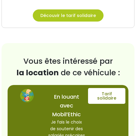
Découvir le tarif solidaire
Vous êtes intéressé par
la location
de ce véhicule :
Tarif
En louant
solidaire
avec
Mobil’Ethic
Je fais le choix
de soutenir des
salariés précaires