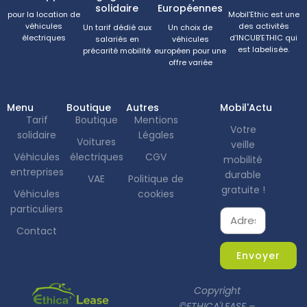
solidaire
Européennes
pour la location de
Mobil’Ethic est une
véhicules
des activités
Un tarif dédié aux
Un choix de
électriques
d’INCUB’ETHIC qui
salariés en
véhicules
est labelisée.
précarité mobilité
européen pour une
offre variée
Menu
Boutique
Autres
Mobil'Actu
Tarif
Boutique
Mentions
Votre
solidaire
Légales
Voitures
veille
Véhicules
électriques
CGV
mobilité
entreprises
durable
VAE
Politique de
gratuite !
Véhicules
cookies
particuliers
Contact
Envoyer
Copyright
©ETHICA'LEASE –